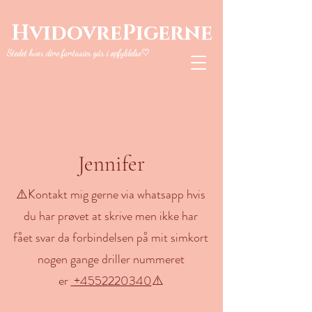
HvidovrePigerne
Stedet hvor dine fantasier går i opfyldelse♡
Jennifer
⚠️Kontakt mig gerne via whatsapp hvis
du har prøvet at skrive men ikke har
fået svar da forbindelsen på mit simkort
nogen gange driller nummeret
er
+4552220340
⚠️