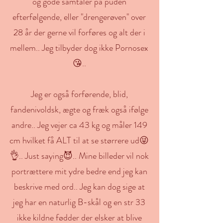
og gode samtaler på puden
efterfølgende, eller "drengerøven" over
28 år der gerne vil forføres og alt der i
mellem.. Jeg tilbyder dog ikke Pornosex
😘..
Jeg er også forførende, blid,
fandenivoldsk, ægte og fræk også ifølge
andre.. Jeg vejer ca 43 kg og måler 149
cm hvilket få ALT til at se størrere ud😜
👌.. Just saying😈.. Mine billeder vil nok
portrættere mit ydre bedre end jeg kan
beskrive med ord.. Jeg kan dog sige at
jeg har en naturlig B-skål og en str 33
ikke kildne fødder der elsker at blive