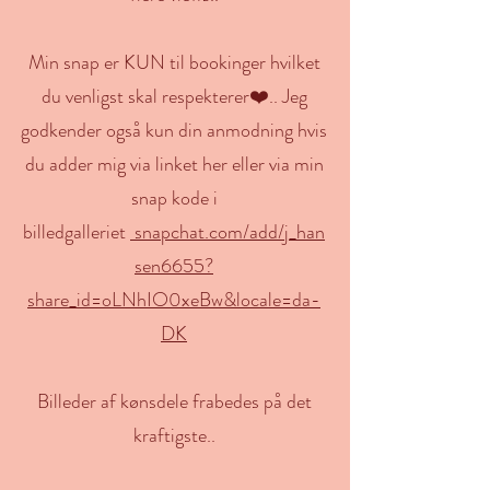
Min snap er KUN til bookinger hvilket
du venligst skal respekterer❤️.. Jeg
godkender også kun din anmodning hvis
du adder mig via linket her eller via min
snap kode i
billedgalleriet
snapchat.com/add/j_han
sen6655?
share_id=oLNhIO0xeBw&locale=da-
DK
Billeder af kønsdele frabedes på det
kraftigste..