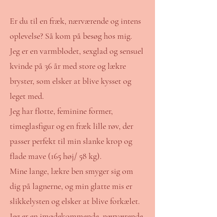
Er du til en fræk, nærværende og intens
oplevelse? Så kom på besøg hos mig.
Jeg er en varmblodet, sexglad og sensuel
kvinde på 36 år med store og lækre
bryster, som elsker at blive kysset og
leget med.
Jeg har flotte, feminine former,
timeglasfigur og en fræk lille røv, der
passer perfekt til min slanke krop og
flade mave (165 høj/ 58 kg).
Mine lange, lækre ben smyger sig om
dig på lagnerne, og min glatte mis er
slikkelysten og elsker at blive forkælet.
Jeg er en imødekommende, nærværende