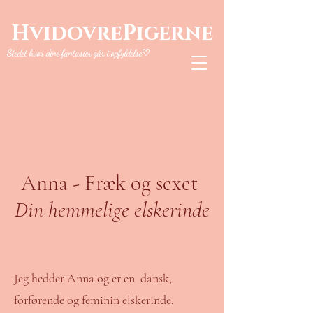
HvidovrePigerne
Stedet hvor dine fantasier går i opfyldelse♡
Anna - Fræk og sexet
Din hemmelige elskerinde
Jeg hedder Anna og er en dansk,
forførende og feminin elskerinde.